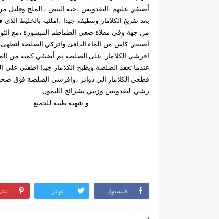
أضيفي عليهم ،البقدونس ،حبة البيض ، الملح وقليل من
بعد تفريغ الكلامار وتنظيفه جيدا ،املئيه بالخليط الذي 
من جهة وفي مقلاة ضعي الطماطم المبشورة ،مع الثوم ،
أضيفي كاس من الماء الدافئ واتركي الصلصة لتطهى
افرشي الكلامار على الصلصة ثم أضيفي كمية من الما
عندما تعقد الصلصة ويطبخ الكلامار جيدا اطفئي على ال
قطعي الكلامار الى دوائر ،وافرشي الصلصة فوق صحن 
رشي البقدونس وزيني بشرائح الليمون
و شهية طيبة للجميع
فيسبوك
تويتر
بنت