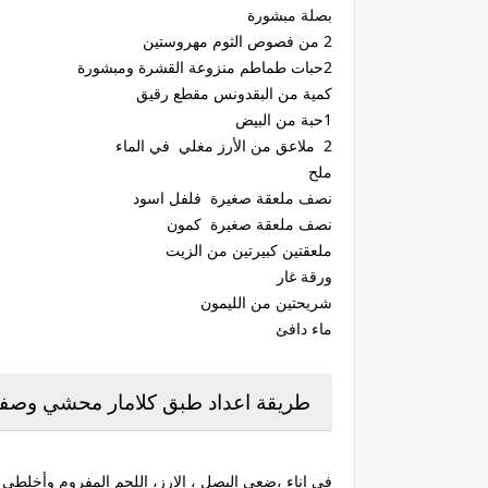
بصلة مبشورة
2 من فصوص الثوم مهروستين
2حبات طماطم منزوعة القشرة ومبشورة
كمية من البقدونس مقطع رقيق
1حبة من البيض
2 ملاعق من الأرز مغلي في الماء
ملح
نصف ملعقة صغيرة فلفل اسود
نصف ملعقة صغيرة كمون
ملعقتين كبيرتين من الزيت
ورقة غار
شريحتين من الليمون
ماء دافئ
طريقة اعداد طبق كلامار محشي وصفة
في إناء ،ضعي البصل ، الارز، اللحم المفروم وأخلطي 