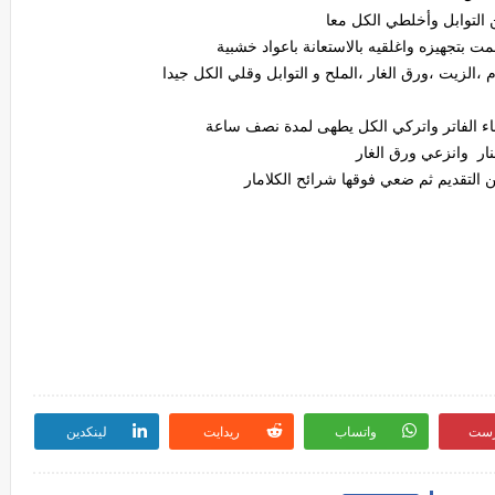
 التوابل وأخلطي الكل معا
قمت بتجهيزه واغلقيه بالاستعانة باعواد خشبية
الزيت ،ورق الغار ،الملح و التوابل وقلي الكل جيدا
ء الفاتر واتركي الكل يطهى لمدة نصف ساعة
نار وانزعي ورق الغار
التقديم ثم ضعي فوقها شرائح الكلامار
رست
واتساب
ريدايت
لينكدين