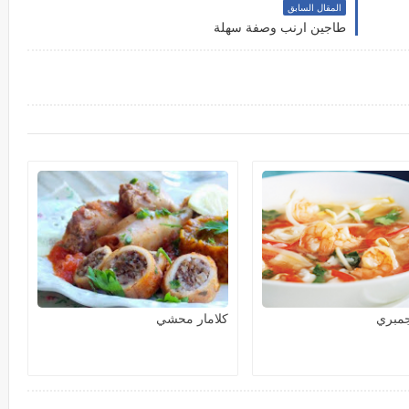
المقال السابق
طاجين ارنب وصفة سهلة
جمبري
كلامار محشي