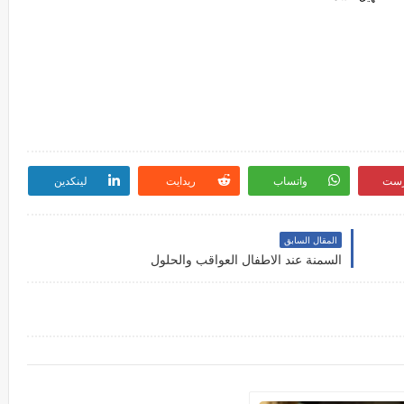
رست
واتساب
ريدايت
لينكدين
المقال السابق
السمنة عند الاطفال العواقب والحلول