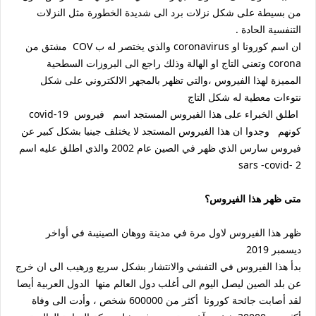
من بسيطة على شكل نزلات برد الى شديدة الخطورة مثل النزلات
التنفسية الحادة .
ان اسم كورونا او coronavirus والذي يختصر له ب COV مشتق من
corona وتعني التاج او الهالة وذلك راجع الى البروزات السطحية
المميزة لهذا الفيروس ،والتي تظهر بالمجهر الالكتروني على شكل
نتوءات معطية له شكل التاج
اطلق الخبراء على هذا الفيروس المستجد اسم فيروس covid-19
كونهم وجدوا ان هذا الفيروس المستجد لا يختلف جينيا بشكل كبير عن
فيروس سارس الذي ظهر في الصين عام 2002 والذي اطلق عليه اسم
sars -covid- 2
متى ظهر هذا الفيروس؟
ظهر هذا الفيروس لاول مرة في مدينة ووهان الصينيىة في أواخر
ديسمبر 2019
بدأ هذا الفيروس في التفشي والانتشار بشكل سريع ورهيب الى ان خرج
عن بلد الصين ليصل اليوم الى أغلب دول العالم منها الدول العربية أيضا
لقد أصابت جائحة كورونا أكثر من 600000 شخص ، وأدت الى وفاة