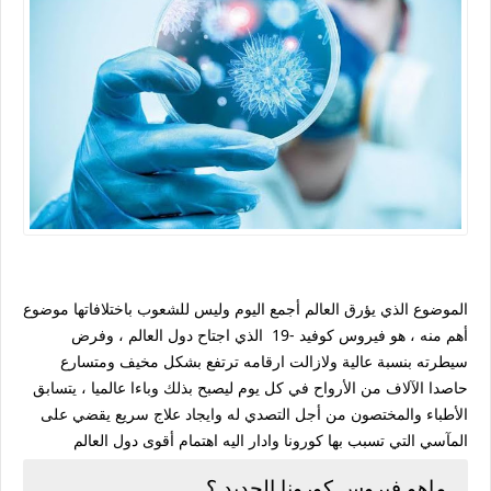
الموضوع الذي يؤرق العالم أجمع اليوم وليس للشعوب باختلافاتها موضوع
أهم منه ، هو فيروس كوفيد -19 الذي اجتاح دول العالم ، وفرض
سيطرته بنسبة عالية ولازالت ارقامه ترتفع بشكل مخيف ومتسارع
حاصدا الآلاف من الأرواح في كل يوم ليصبح بذلك وباءا عالميا ، يتسابق
الأطباء والمختصون من أجل التصدي له وايجاد علاج سريع يقضي على
المآسي التي تسبب بها كورونا وادار اليه اهتمام أقوى دول العالم
ماهو فيروس كورونا الجديد ؟