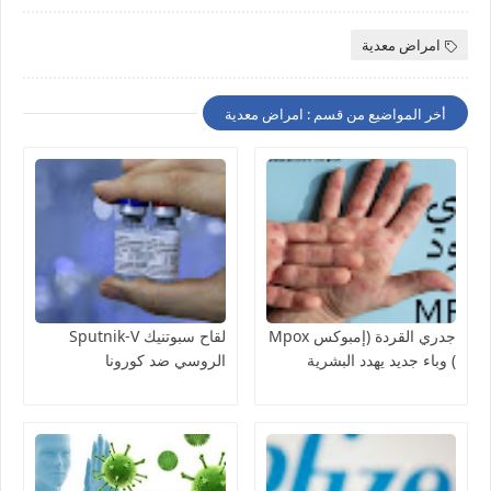
امراض معدية
أخر المواضيع من قسم : امراض معدية
جدري القردة (إمبوكس Mpox
لقاح سبوتنيك Sputnik-V
) وباء جديد يهدد البشرية
الروسي ضد كورونا