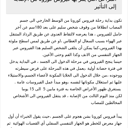
إلى التأثير
تكون بداية رحلة فيروس كورونا من الوسط الخارجي الى جسم
المصاب انطلاقا من وقوف شخص سليم على بعد 180سم عن آخر
حامل للفيروس ، هذا يعرضه لالتقاط العدوى عن طريق الرذاذ المتنقل
عبر الهواء بسبب السعال او العطاس ،او عن طريق لمس اسطح ملوثة
بهذا الفيروس،كما يمكن أن يتلقى الشخص السليم هذا الفيروس عبر
الجهاز التنفسي من الانف وكذا الفم وحتى الأعين.
حينما ينجح الفيروس في مرحلة الدخول الى الجسد ، في البداية يدخل
في فترة حضانة أولية ،يعمل في هذه المرحلة على فرض سيطرته
ووجوده ،من خلال الدخول الى الخلايا المكونة لأعضاء الجسم،والاستيلاء
عليها ثم استغلال مكوناتها لنفسه ،وهو مبدأ عمل الفيروسات عامة .
يستغرق ظهور الأعراض الخاصة به فترة مابين 5 الى 15 يوما
لكن منذ اليوم الثالث من الإصابة ، قد ينتقل الفيروس الى الأشخاص
المخالطين للمصاب
يبدأ فيروس كورونا بشن هجوم على الجسم ،حيث يقول الخبراء أن أول
جهاز معرض للخطر هو الجهاز التنفسي السفلي أي القصبات الهوائية ثم