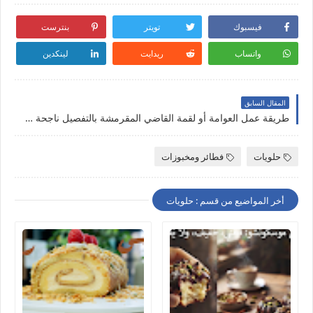
فيسبوك
تويتر
بنترست
واتساب
ريدايت
لينكدين
المقال السابق
طريقة عمل العوامة أو لقمة القاضي المقرمشة بالتفصيل ناجحة مليون في المئة
حلويات
فطائر ومخبوزات
أخر المواضيع من قسم : حلويات