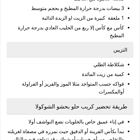
3 بيضات بدرجة حرارة المطبخ و بحجم متوسط
1 ملعقة كبيرة من الزيت او الزبدة الذائبة
كأس مع كأس إلا ربع من الحليب العادي بدرجة حرارة
المطبخ
التزيين
شكلاطة الطلي
كمية من زيت المائدة
فواكه جسب المتواجد مثلا الموز والفريز أو الفراولة
أوالمكسرات
طريقة تحضير كريب حلو بحشو الشوكولا
في إناء عميق خاص بالحلويات نضع النواشف أولا
نبدأ بكأس الفرينة أو الدقيق حيث نمرره في مصفاة لغربلته
والتخلص من أي حبيبات أو شوائب قد تتواجد فيه وبالتالي