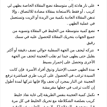
على نار هادئة إلى متوسطة نضع المقلاة الخاصة بطهي لي
كريب ، أو فقط بالاستعانة بمقلاة مضادة للالتصاق ، وإلا
تدهن المقلاة العادية بكمية من الزبدة أو الزيت وتستعمل
في عملية الطهي .
نضع كمية متوسطة من الخليط في المقلاة ونسويه من
جميع الجهات بتحريك المقلاة للحصول عليه في سمك
رقيق
نتركه ليجف من الجهة السفلية حوالي نصف دقيقة أو أكثر
بقليل حتى يطهى جيدا ثم نقلب العجينة لتجف من الجهة
الأخرى وتحصل على إحمرار بسيط
مدة الطهى حسب الإختيار وذوق أفراد الأسرة فإن كانت
السيدة ترغب في الحصول على كريب طري فمباشرة ترفع
العجينة عن النار بمجرد أن تجف وإلا فإنها تتركها لمدة أطول
إن كانت ترغب في جعلها مقرمشة
نكمل كمية العجينة بنفس الطريقة إلى غاية نفاذ خليط
كريب بصلصة الشكلاطة مع تحريك الخليط في كل مرة
قبل وضعه في المقلاة لكي لا يصفى الحليب عن الدقيق