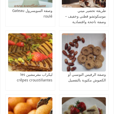
طريقة تحضير ميني
وصفة السويسرول Gateau
موسكوتشو قطني وخفيف –
roulé
وصفة ناجحة واقتصادية
وصفة الرفيس التونسي أو
ليكراب مقرمشين les
الكعبوش مكتوبة بالتفصيل
crêpes croustillantes