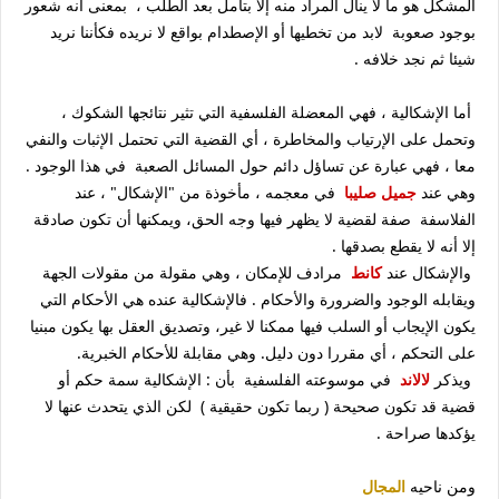
المشكل هو ما لا ينال المراد منه إلا بتأمل بعد الطلب ، بمعنى أنه شعور
بوجود صعوبة لابد من تخطيها أو الإصطدام بواقع لا نريده فكأننا نريد
شيئا ثم نجد خلافه .
أما الإشكالية ، فهي المعضلة الفلسفية التي تثير نتائجها الشكوك ،
وتحمل على الإرتياب والمخاطرة ، أي القضية التي تحتمل الإثبات والنفي
معا ، فهي عبارة عن تساؤل دائم حول المسائل الصعبة في هذا الوجود .
وهي عند
جميل صليبا
في معجمه ، مأخوذة من "الإشكال" ، عند
الفلاسفة صفة لقضية لا يظهر فيها وجه الحق، ويمكنها أن تكون صادقة
إلا أنه لا يقطع بصدقها .
والإشكال عند
كانط
مرادف للإمكان ، وهي مقولة من مقولات الجهة
ويقابله الوجود والضرورة والأحكام . فالإشكالية عنده هي الأحكام التي
يكون الإيجاب أو السلب فيها ممكنا لا غير، وتصديق العقل بها يكون مبنيا
على التحكم ، أي مقررا دون دليل. وهي مقابلة للأحكام الخبرية.
ويذكر
لالاند
في موسوعته الفلسفية بأن : الإشكالية سمة حكم أو
قضية قد تكون صحيحة ( ربما تكون حقيقية ) لكن الذي يتحدث عنها لا
يؤكدها صراحة .
ومن ناحيه
المجال