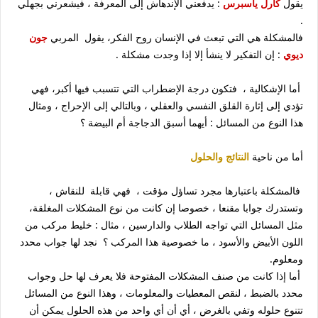
يقول
كارل ياسبرس
: يدفعني الإندهاش إلى المعرفة ، فيشعرني بجهلي
.
فالمشكلة هي التي تبعث في الإنسان روح الفكر، يقول المربي
جون
ديوي
: إن التفكير لا ينشأ إلا إذا وجدت مشكلة .
أما الإشكالية ، فتكون درجة الإضطراب التي تتسبب فيها أكبر، فهي
تؤدي إلى إثارة القلق النفسي والعقلي ، وبالتالي إلى الإحراج ، ومثال
هذا النوع من المسائل : أيهما أسبق الدجاجة أم البيضة ؟
أما من ناحية
النتائج والحلول
فالمشكلة باعتبارها مجرد تساؤل مؤقت ، فهي قابلة للنقاش ،
وتستدرك جوابا مقنعا ، خصوصا إن كانت من نوع المشكلات المغلقة،
مثل المسائل التي تواجه الطلاب والدارسين ، مثال : خليط مركب من
اللون الأبيض والأسود ، ما خصوصية هذا المركب ؟ نجد لها جواب محدد
ومعلوم.
أما إذا كانت من صنف المشكلات المفتوحة فلا يعرف لها حل وجواب
محدد بالضبط ، لنقص المعطيات والمعلومات ، وهذا النوع من المسائل
تتنوع حلوله وتفي بالغرض ، أي أن أي واحد من هذه الحلول يمكن أن