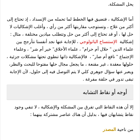
يحل المشكلة.
أما الإشكالية ، فتضيق فيها الخطط لما تحمله من الإنسداد ، إذ تحتاج إلى
أكثر من علاج ، وتستوجب مقاربتها أكثر من رأي ، وأغلب الإشكاليات لا
حل لها ، أو قد تحتاج إلى أكثر من حل وتتطلب ميادين مختلفة ، مثال :
إشكالية
الإستنساخ الباثولوجي
، للإجابة عنها نجد أنفسنا نتأرجح بين
علماء الدين " حلال أم حرام" ، علماء الأخلاق" خير أم شر" ، وعلماء
الإجتماع " نافع أم ضار" ، فالإشكالية ذاتها تنطوي تحتها مشكلات جزئية ،
حلولها معقدة ، غير مقنعة ، ما يجعل مجال حلها مفتوحا للبحث والنظر،
ويعبر عنها سؤال جوهري كلي لا يتم التوصل فيه إلى حلول، لأن الإجابة
تبقى تدور في حلقة مفرغة .
أوجه أو نقاط التشابه
إلا أن هذه النقاط التي تفرق بين المشكلة والإشكالية ، لا تنفي وجود
نقاط يتشابهان فيها ، بدليل أن هناك عناصر مشتركة بينهما :
من ناحية
المصدر