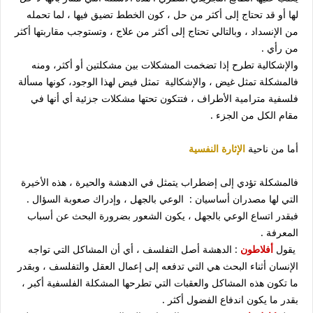
لها أو قد تحتاج إلى أكثر من حل ، كون الخطط تضيق فيها ، لما تحمله
من الإنسداد ، وبالتالي تحتاج إلى أكثر من علاج ، وتستوجب مقاربتها أكثر
من رأي .
والإشكالية تطرح إذا تضخمت المشكلات بين مشكلتين أو أكثر، ومنه
فالمشكلة تمثل غيض ، والإشكالية تمثل فيض لهذا الوجود، كونها مسألة
فلسفية مترامية الأطراف ، فتتكون تحتها مشكلات جزئية أي أنها في
مقام الكل من الجزء .
أما من ناحية
الإثارة النفسية
فالمشكلة تؤدي إلى إضطراب يتمثل في الدهشة والحيرة ، هذه الأخيرة
التي لها مصدران أساسيان : الوعي بالجهل ، وإدراك صعوبة السؤال .
فبقدر اتساع الوعي بالجهل ، يكون الشعور بضرورة البحث عن أسباب
المعرفة .
يقول
أفلاطون
: الدهشة أصل التفلسف ، أي أن المشاكل التي تواجه
الإنسان أثناء البحث هي التي تدفعه إلى إعمال العقل والتفلسف ، وبقدر
ما تكون هذه المشاكل والعقبات التي تطرحها المشكلة الفلسفية أكبر ،
بقدر ما يكون اندفاع الفضول أكثر .