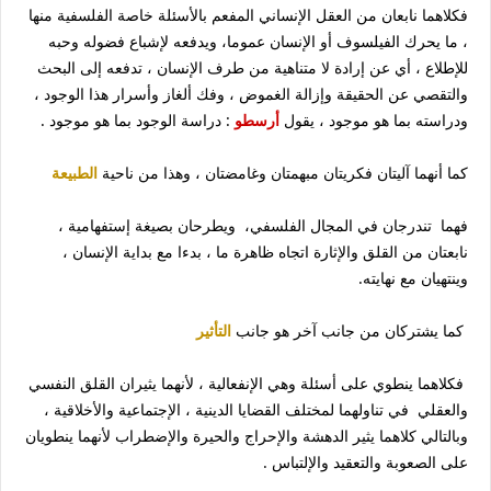
فكلاهما نابعان من العقل الإنساني المفعم بالأسئلة خاصة الفلسفية منها
، ما يحرك الفيلسوف أو الإنسان عموما، ويدفعه لإشباع فضوله وحبه
للإطلاع ، أي عن إرادة لا متناهية من طرف الإنسان ، تدفعه إلى البحث
والتقصي عن الحقيقة وإزالة الغموض ، وفك ألغاز وأسرار هذا الوجود ،
ودراسته بما هو موجود ، يقول
أرسطو
: دراسة الوجود بما هو موجود .
كما أنهما آليتان فكريتان مبهمتان وغامضتان ، وهذا من ناحية
الطبيعة
فهما تندرجان في المجال الفلسفي، ويطرحان بصيغة إستفهامية ،
نابعتان من القلق والإثارة اتجاه ظاهرة ما ، بدءا مع بداية الإنسان ،
وينتهيان مع نهايته.
كما يشتركان من جانب آخر هو جانب
التأثير
فكلاهما ينطوي على أسئلة وهي الإنفعالية ، لأنهما يثيران القلق النفسي
والعقلي في تناولهما لمختلف القضايا الدينية ، الإجتماعية والأخلاقية ،
وبالتالي كلاهما يثير الدهشة والإحراج والحيرة والإضطراب لأنهما ينطويان
على الصعوبة والتعقيد والإلتباس .