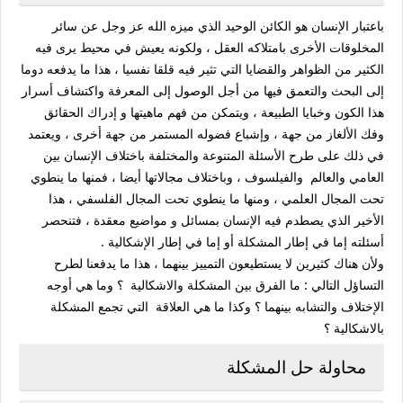
باعتبار الإنسان هو الكائن الوحيد الذي ميزه الله عز وجل عن سائر
المخلوقات الأخرى بامتلاكه العقل ، ولكونه يعيش في محيط يرى فيه
الكثير من الظواهر والقضايا التي تثير فيه قلقا نفسيا ، هذا ما يدفعه دوما
إلى البحث والتعمق فيها من أجل الوصول إلى المعرفة واكتشاف أسرار
هذا الكون وخبايا الطبيعة ، ويتمكن من فهم ماهيتها و إدراك الحقائق
وفك الألغاز من جهة ، وإشباع فضوله المستمر من جهة أخرى ، ويعتمد
في ذلك على طرح الأسئلة المتنوعة والمختلفة باختلاف الإنسان بين
العامي والعالم والفيلسوف ، وباختلاف مجالاتها أيضا ، فمنها ما ينطوي
تحت المجال العلمي ، ومنها ما ينطوي تحت المجال الفلسفي ، هذا
الأخير الذي يصطدم فيه الإنسان بمسائل و مواضيع معقدة ، فتنحصر
أسئلته إما في إطار المشكلة أو إما في إطار الإشكالية .
ولأن هناك كثيرين لا يستطيعون التمييز بينهما ، هذا ما يدفعنا لطرح
التساؤل التالي : ما الفرق بين المشكلة والاشكالية ؟ وما هي أوجه
الإختلاف والتشابه بينهما ؟ وكذا ما هي العلاقة التي تجمع المشكلة
بالاشكالية ؟
محاولة حل المشكلة