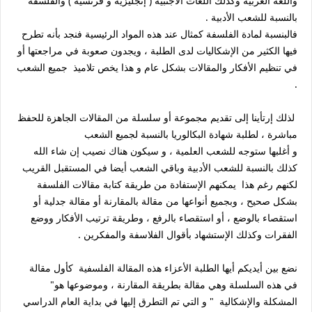
واللغة العربية وكذلك اللغات الأجنبية ( إنجليزية و فرنسية ) والفلسفة
بالنسبة للشعب الأدبية .
فالبنسبة لمادة الفلسفة كمثال عند هذه المواد الرئيسية فنجد بأنه تطرح
فيها الكثير من الإشكاليات لدى الطلبة ، ويجدون صعوبة في مراجعتها أو
في تنظيم الأفكار والمقالات بشكل عام و هذا يخص تلاميذ جميع الشعب
.
لذلك إرتأينا إلى تقديم مجموعة أو سلسلة من المقالات الجاهزة للحفظ
مباشرة ، لطلبة شهادة البكالوريا بالنسبة لجميع الشعب
و أغلبها ستوجه للشعب العلمية ، و سيكون هناك نصيب إن شاء الله
كذلك بالنسبة للشعب الأدبية وباقي الشعب أيضا في المستقبل القريب
لكنهم رغم هذا يمكنهم الإستفادة من طريقة كتابة مقالات الفلسفة
بشكل صحيح ، وبجميع أنواعها من مقالة بالمقارنة أو مقالة جدلية أو
استقصاء بالوضع ، أو استقصاء بالرفع ، وطريقة ترتيب الأفكار ووضع
الفقرات وكذلك الإستشهاد بأقوال الفلاسفة والمفكرين .
نضع بين أيديكم أيها الطلبة الأعزاء هذه المقالة الفلسفية كأول مقالة
في هذه السلسلة وهي مقالة بطريقة المقارنة ، وموضوعها هو"
المشكلة والإشكالية " و التي تم التطرق إليها في بداية العام الدراسي