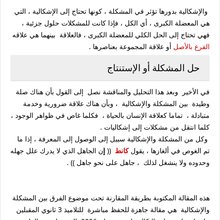
والإشكالية بدورها تؤثر في المشكلة ، كونها تحتاج إلى الإشكالية ، التي
هي المعضلة الكبرى ، أي الكل ، فإذا كانت للمشكلات حلول جزئية ،
فهي تحتاج إلى الحل الكلي للمعضلة الكبرى ، فالعلاقة بينهما هي علاقه
الفرع بالأصل
أو علاقة المجموعة بعناصرها .
حل المشكلة أو الإستنتاج
في الأخير وبعد هذا التحليل والمناقشة نصل إلى القول بأن هناك صلة
وطيدة بين المشكلة والإشكالية ، وبأن هناك علاقة ضرورية وخدمة
متبادلة ، تماما كعلاقة الإنسان بالحياة ، فكلما غاص في ظواهر الوجود ،
كلما انتقل من مشكلات إلى إشكاليات .
وكل من المشكلة والإشكالية سبيل إلى الوصول إلى المعرفة ، إذا ما
تم الغوص في ألغازها ، يقول
كانط
((
إ
ن الجاهل الذي لا يدرك علل جهله
وحدوده ولا ينشغل لذلك ، جاهل على نحو جاهل )) .
هذه المقالة المكتوبة بطريقة المقارنة تحت موضوع الفرق بين المشكلة
والإشكالية هي مقالة جاهزة للحفظ مباشرة للتلاميذ 3 ثانوي المقبلين