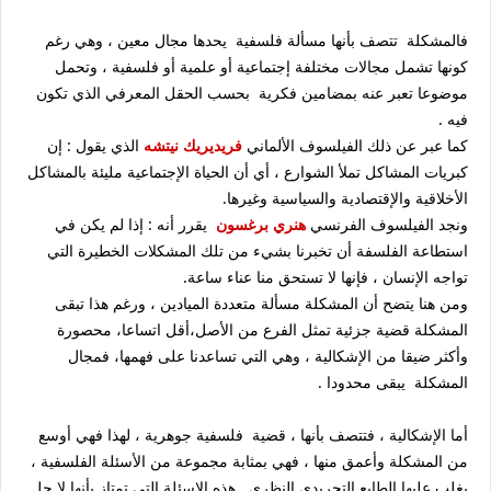
فالمشكلة تتصف بأنها مسألة فلسفية يحدها مجال معين ، وهي رغم
كونها تشمل مجالات مختلفة إجتماعية أو علمية أو فلسفية ، وتحمل
موضوعا تعبر عنه بمضامين فكرية بحسب الحقل المعرفي الذي تكون
فيه .
كما عبر عن ذلك الفيلسوف الألماني
فريديريك نيتشه
الذي يقول : إن
كبريات المشاكل تملأ الشوارع ، أي أن الحياة الإجتماعية مليئة بالمشاكل
الأخلاقية والإقتصادية والسياسية وغيرها.
ونجد الفيلسوف الفرنسي
هنري برغسون
يقرر أنه : إذا لم يكن في
استطاعة الفلسفة أن تخبرنا بشيء من تلك المشكلات الخطيرة التي
تواجه الإنسان ، فإنها لا تستحق منا عناء ساعة.
ومن هنا يتضح أن المشكلة مسألة متعددة الميادين ، ورغم هذا تبقى
المشكلة قضية جزئية تمثل الفرع من الأصل،أقل اتساعا، محصورة
وأكثر ضيقا من الإشكالية ، وهي التي تساعدنا على فهمها، فمجال
المشكلة يبقى محدودا .
أما الإشكالية ، فتتصف بأنها ، قضية فلسفية جوهرية ، لهذا فهي أوسع
من المشكلة وأعمق منها ، فهي بمثابة مجموعة من الأسئلة الفلسفية ،
يغلب عليها الطابع التجريدي النظري . هذه الاسئلة التي تمتاز بأنها لا حل