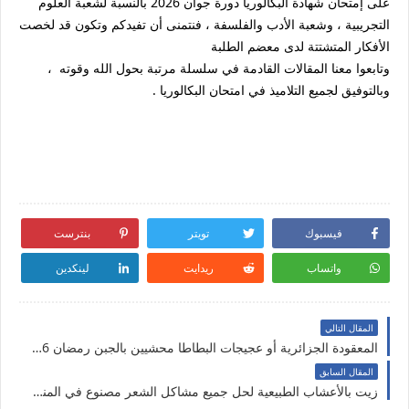
على إمتحان شهادة البكالوريا دورة جوان 2026 بالنسبة لشعبة العلوم
التجريبية ، وشعبة الأدب والفلسفة ، فنتمنى أن تفيدكم وتكون قد لخصت
الأفكار المتشتتة لدى معضم الطلبة
وتابعوا معنا المقالات القادمة في سلسلة مرتبة بحول الله وقوته ،
وبالتوفيق لجميع التلاميذ في امتحان البكالوريا .
فيسبوك
تويتر
بنترست
واتساب
ريدايت
لينكدين
المقال التالي
المعقودة الجزائرية أو عجيجات البطاطا محشيين بالجبن رمضان 2026
المقال السابق
زيت بالأعشاب الطبيعية لحل جميع مشاكل الشعر مصنوع في المنزل