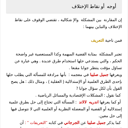
أوجه أو نقاط الإختلاف
إن المقارنة بين المشكلة والإ شكالية ، تقتضي الوقوف على نقاط
الإختلاف والتباين بينهما :
فمن ناحية
التعريف
تعتبر المشكلة بمثابة القضية المبهمة وكذا المستعصية غير واضحة
الحكم ، والتي يستدعي حلها استخدام طرق عديدة . وهي عبارة عن
تساؤل مؤقت ينتظر جوابا مقنعا .
ويعرفها
جميل صليبا
في معجمه : بأنها مرادفة للمسألة التي يطلب حلها
بإحدى الطرق العلمية أو الإستدلالية ( العقلية ) ، ومثال ذلك : هل يصح
القول بأن لكل سؤال جوابا ?
كما نقول : المشكلات الإقتصادية والمسائل الرياضية .
أو كما يعرفها
اندريه لالاند
: المسألة التي تحتاج إلى حل بطرق علمية
إستدلالية أو القضية أو المعضلة النظرية أو العلمية التي لا نتوصل فيها
إلى حل معين.
كما يذكر
جميل صليبا
عن
الجرجاني
في كتابه
"التعريفات " :
أن