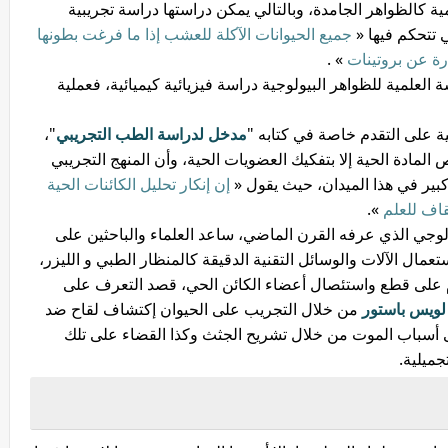
مية كالظواهر الجامدة، وبالتالي يمكن دراستها دراسة تجريبية
ي تتحكم فيها «
جميع الحيوانات الآكلة للعشب إذا ما فرغت بطونها
ة عن بروتينات
» .
العلمية للظواهر البيولوجية دراسة فيزيائية كيميائية، فعملية
ية على التقدم خاصة في كتابه "
مدخل لدراسة الطب التجريبي
"،
لمادة الحية إلا بتفكيك العضويات الحية، وأن المنهج التجريبي
كبير في هذا الميدان، حيث يقول «
إن إنكار تحليل الكائنات الحية
قاف للعلم
».
ولوجي الذي عرفه القرن الماضي، ساعد العلماء والباحثين على
عمال الآلات والوسائل التقنية الدقيقة كالمنظار الطبي و الليزر،
وم على قطع واستئصال أعضاء الكائن الحي، قصد التعرف على
ويس باستور
من خلال التجريب على الحيوان إكتشاف لقاح ضد
ى أسباب الموت من خلال تشريح الجثث وكذا القضاء على تلك
جميلية.