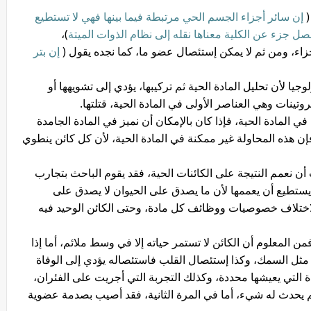
إن سائر أجزاء الجسم الحي مرتبطة فيما بينها فهي لا تستطيع
فصل جزء عن الكلية معناها نقله إلى نظام الذوات الميتة
)،
جزاء، ومن ثم لا يمكن إستئصال عضو ما، كما نجده يقول (
إن بتر
وجيا لأن تحليل المادة الحية ثم تركيبها، يؤدي إلى تشويهها أو
وتينات وهي العناصر الأولى في المادة الحية، قتلتها.
في المادة الحية، فإذا كان بالإمكان أن نميز في المادة الجامدة
فإن هذه المحاولة غير ممكنة في المادة الحية، لأن كل كائن ينطوي
 نعمم النتيجة على الكائنات الحية، فقد يقوم الباحث بتجارب
ا يستطيع أن يعممها لأن ما يصدق على الحيوان لا يصدق على
 لاختلاف خصوصيات ووظائف كل مادة، وحتى الكائن الوحيد فيه
فمن المعلوم أن الكائن لا تستمر حياته إلا في وسط ملائم، أما إذا
 مثل السمك، وكذا إستئصال القلب فاستئصاله يؤدي إلى الوفاة
 التي يعيشها محددة، وكذلك التجربة التي أجريت على الفئران،
مصل جرعته 1 سم مكعب لم يحدث له شيء، أما في المرة الثانية، فقد أصيب بصدمة عضوية