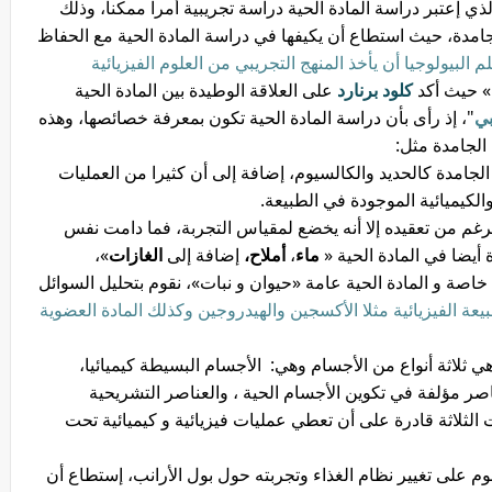
ذي إعتبر دراسة المادة الحية دراسة تجريبية أمرا ممكنا، وذلك
جامدة، حيث استطاع أن يكيفها في دراسة المادة الحية مع الحفاظ
لم البيولوجيا أن يأخذ المنهج التجريبي من العلوم الفيزيائية
» حيث أكد
كلود برنارد
على العلاقة الوطيدة بين المادة الحية
بي
"، إذ رأى بأن دراسة المادة الحية تكون بمعرفة خصائصها، وهذه
الجامدة مثل:
 الجامدة كالحديد والكالسيوم، إضافة إلى أن كثيرا من العمليات
والكيميائية الموجودة في الطبيعة.
رغم من تعقيده إلا أنه يخضع لمقياس التجربة، فما دامت نفس
أيضا في المادة الحية «
ماء
،
أملاح،
إضافة إلى
الغازات
»،
صة و المادة الحية عامة «حيوان و نبات»، نقوم بتحليل السوائل
يعة الفيزيائية مثلا الأكسجين والهيدروجين وكذلك المادة العضوية
ثلاثة أنواع من الأجسام وهي: الأجسام البسيطة كيميائيا،
صر مؤلفة في تكوين الأجسام الحية ، والعناصر التشريحية
 الثلاثة قادرة على أن تعطي عمليات فيزيائية و كيميائية تحت
قوم على تغيير نظام الغذاء وتجربته حول بول الأرانب، إستطاع أن