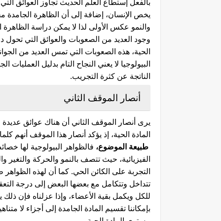
بالفعل إستطاع العلم الحديث تجاوز العوائق التي وا
يخص الإنسان، إضافة إلى أن الظاهرة الجامدة مخت
والنمو عكس الأولى لذا لا يمكن دراسة الظاهرة ال
وجود العديد من الصعوبات والعوائق التي تحول دون
الحية، هذه الصعوبات التي تمس العديد من الجوانب
البيولوجيا لا يعني النجاح التام بدليل العمليات ا
الناتجة عن كثرة التجريب.
أنصار الموقف الثاني
يرى أنصار الموقف الثاني أن هناك عوائق عديدة و
المادة الحية، إذ يؤكد أنصار هذا الموقف أنهم كل
طبيعة الموضوع،
فالظواهر البيولوجية لها خصائ
الفيزيائية، حيث تتصف بالنمو والحركة والتغير وا
التجربة على الكائن الحي. كما أن لهذه الظواهر 
تتداخل وتتكامل مع بعضها البعض إلى درجة التعقي
للكل ويكمل بقية الأعضاء، وإذا عزلناه فإن ذلك ي
بإمكاننا تقسيم المادة الجامدة إلى أجزاء لا مت
مستوى المادة الحية.