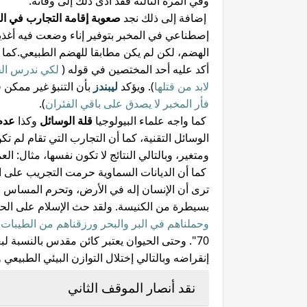
وفي المرة الثالثة فقد أدى ذلك إلى وفاته.
إضافة إلى ذلك نجد
صعوبة إقامة التجارب في ال
إصطناعي في المخبر بتوفير إناء وضعت فيه أغذي
الهضم، لكن لم يكن مطابقا للهضم الطبيعي.كما 
أكد عليه أحد المختصين في قوله (
لكي ندرس الخل
لابد من قتلها
). ويؤكد
ليبندز
بأن التنبؤ غير ممكن ف
فأر المخبر لا يصدق على باقي الفئران
).
كما واجه علماء البيولوجيا
قلة الوسائل
وكذا
عدم
الوسائل التقنية، كما أن التجارب التي تقام لم ت
ومتغير، وبالتالي النتائج لا تكون نفسها، مثال: ا
كما أن الديانات السماوية حرمت التجريب على ا
ترى أن الإنسان إله في الأرض، وتحرم المساس
بسيطرة من الكنيسة. ولقد حث الإسلام على الحف
وحملناهم في البر والبحر ورزقناهم من الطيبات 
70". وحتى الحيوان يعتبر كائن مقدس بالنسبة 
إنقراضه وبالتالي إختلال التوازن البيئي الطبيعي و
نقد أنصار الموقف الثاني