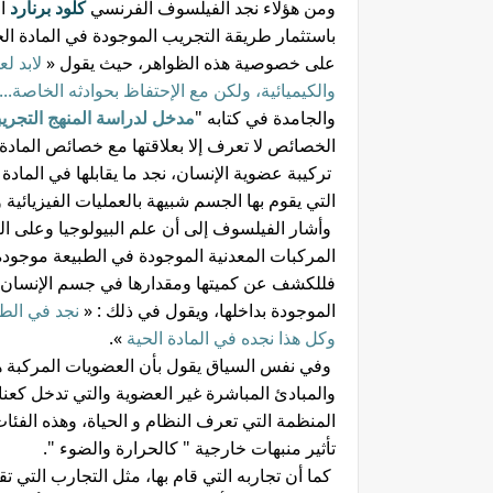
ومن هؤلاء نجد الفيلسوف الفرنسي
كلود برنارد
ال
باستثمار طريقة التجريب الموجودة في المادة ال
على خصوصية هذه الظواهر، حيث يقول «
لابد لع
والكيميائية، ولكن مع الإحتفاظ بحوادثه الخاصة...
والجامدة في كتابه "
مدخل لدراسة المنهج التجري
الخصائص لا تعرف إلا بعلاقتها مع خصائص المادة 
تركيبة عضوية الإنسان، نجد ما يقابلها في المادة
التي يقوم بها الجسم شبيهة بالعمليات الفيزيائية 
وأشار الفيلسوف إلى أن علم البيولوجيا وعلى ال
المركبات المعدنية الموجودة في الطبيعة موجودة 
فللكشف عن كميتها ومقدارها في جسم الإنسان خا
الموجودة بداخلها، ويقول في ذلك : «
نجد في الطب
وكل هذا نجده في المادة الحية
».
وفي نفس السياق يقول بأن العضويات المركبة هي 
والمبادئ المباشرة غير العضوية والتي تدخل كعنا
المنظمة التي تعرف النظام و الحياة، وهذه الفئات
تأثير منبهات خارجية " كالحرارة والضوء ".
كما أن تجاربه التي قام بها، مثل التجارب التي ت