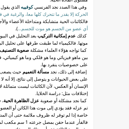
وفي هذا الصدد نجد الفرنسي
كوفييه
الذي يقول (
الحركة إلا بقدر ما تتحرك كلها معا، والرغبة في 
فالكائنات الحية متشابكة ومتداخلة الأعضاء والأ
أي عضو من الجسم هو موت للجسم...
).
كذلك
عدم إمكانية التركيب
بعد التحليل في البيول
موتها. فالكيمياء لما طبقت طرقها على تحليل البر
كما تواجه هؤلاء العلماء مشكلة
صعوبة التصنيف
بين ماهو فيزيائي وما هو فلكي وما هو كيميائي، 
على خصوصيات ينفرد بها.
إضافة إلى ذلك، نجد
مسألة التعميم
حيث يصعب أن
على بعض الحيوانات و يتوصل إلى نتائج، إلا أنه ل
الإنسان أو العكس، لأن الكائنات ليست متماثلة
إختلافات مثل: دراسة الخلايا.
كما نجد مشكلة أو صعوبة
عزل الظاهرة الحية
، 
تم عزله فقد يؤدي إلى موت هذا الكائن أو العضو
خاصة إذا لم توفر له ظروف ملائمة حتى أن المدة
فالفأر عندما حقن ب