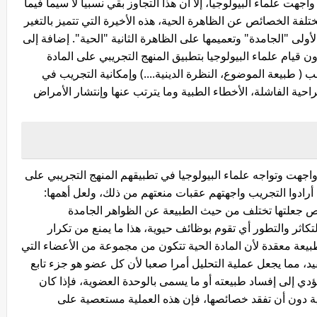
جهت علماء البيولوجيا، إلا أن هذا التجاوز بقي نسبيا لا سيما فيما
لفة الخصائص عن الظاهرة الحية، هذه الأخيرة التي تتميز بالتغير
أولى "الجامدة" وتعميمها على الظاهرة الثانية "الحية". إضافة إلى
 قيام علماء البيولوجيا بتطبيق المنهج التجريبي على المادة
 ( طبيعة الموضوع، النظرة الدينية....) وإمكانية التجريب في
لجراحية الفاشلة، الأخطاء الطبية وما يترتب عنها وإنتشار الأمراض
اجهت وتواجه علماء البيولوجيا في تطبيقهم المنهج التجريبي على
ما أرادوا التجريب واجهتهم عقبات منعتهم من ذلك، ولعل أهمها:
ص جعلتها تختلف من حيث الطبيعة عن الظواهر الجامدة
لتكاثر والتطور أي تقوم بوظائف حيوية، هذا ما يمنع من تكرار
طبيعة معقدة لأن المادة الحية تتكون من مجموعة من الأعضاء التي
د، مما يجعل عملية التحليل أمرا صعبا لأن كل عضو هو جزء تابع
ؤدي إلى إفساد طبيعته أو ما يسمى بالوحدة العضوية، فإذا كان
ناهية دون أن تفقد خصائصها، فإن هذه العملية مستعصية على